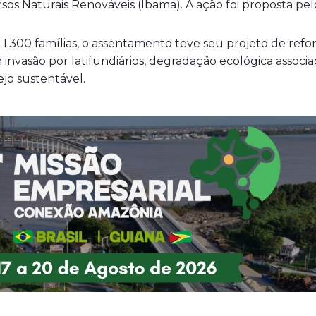
sos Naturais Renováveis (Ibama). A ação foi proposta pel
 1.300 famílias, o assentamento teve seu projeto de ref
am invasão por latifundiários, degradação ecológica asso
jo sustentável.