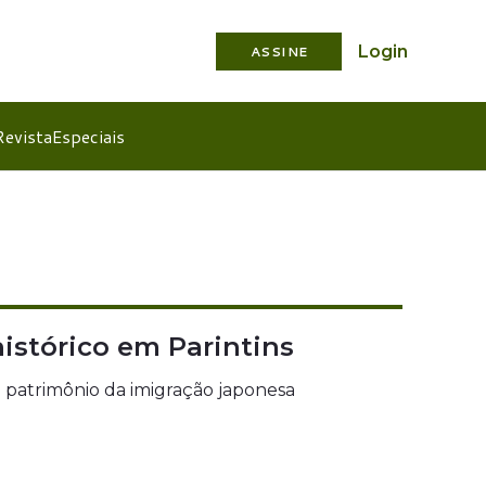
Login
ASSINE
Revista
Especiais
istórico em Parintins
 patrimônio da imigração japonesa