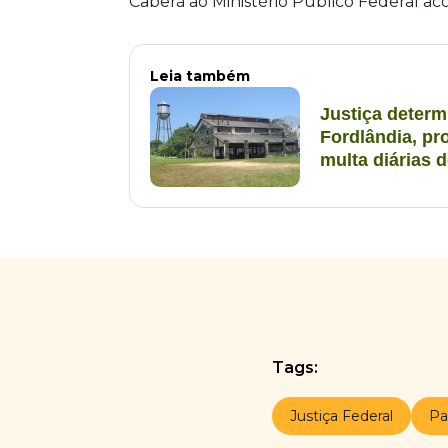
Caberá ao Ministério Público Federal 
Leia também
Justiça determ
Fordlândia, pr
multa diárias 
Tags:
Justiça Federal
Pa