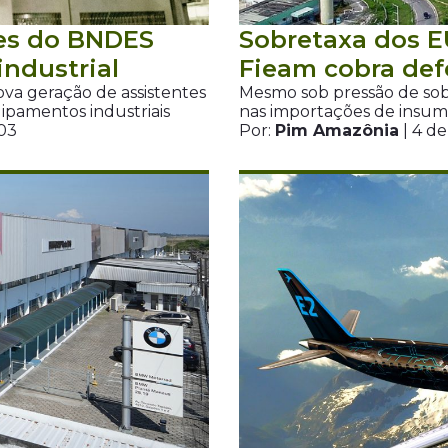
ões do BNDES
Sobretaxa dos E
industrial
Fieam cobra def
va geração de assistentes
Mesmo sob pressão de sobr
ipamentos industriais
nas importações de insu
H03
Por:
Pim Amazônia
| 4 d