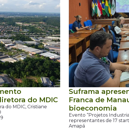
omento
Suframa aprese
diretora do MDIC
Franca de Manau
ora do MDIC, Cristiane
bioeconomia
0
Evento “Projetos Industri
19
representantes de 17 star
Amapá