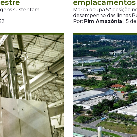
mestre
emplacamentos 
agens sustentam
Marca ocupa 5ª posição no
desempenho das linhas P
42
Por:
Pim Amazônia
| 5 d