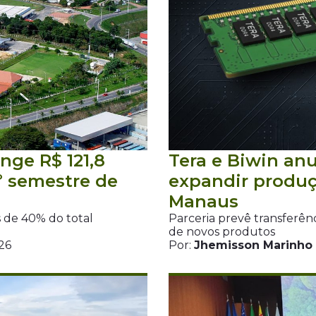
nge R$ 121,8
Tera e Biwin an
º semestre de
expandir produ
Manaus
 de 40% do total
Parceria prevê transferên
de novos produtos
26
Por:
Jhemisson Marinho