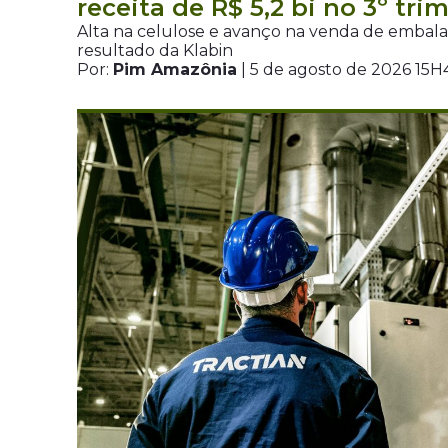
receita de R$ 5,2 bi no 3º tri
Alta na celulose e avanço na venda de embal
resultado da Klabin
Por:
Pim Amazônia
| 5 de agosto de 2026 15H