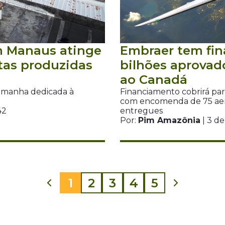
m Manaus atinge
Embraer tem fin
tas produzidas
bilhões aprovad
ao Canadá
lemanha dedicada à
Financiamento cobrirá par
com encomenda de 75 aero
42
entregues
Por:
Pim Amazônia
| 3 d
1
2
3
4
5