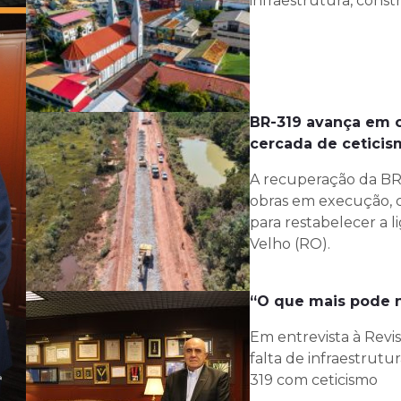
infraestrutura, const
BR-319 avança em o
cercada de cetici
A recuperação da BR
obras em execução, c
para restabelecer a 
Velho (RO).
“O que mais pode n
Em entrevista à Revi
falta de infraestrutu
319 com ceticismo