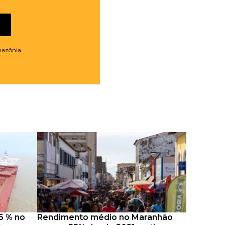
mazônia.
6 % no
Rendimento médio no Maranhão