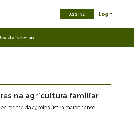
Login
ASSINE
Revista
Especiais
es na agricultura familiar
ortalecimento da agroindústria maranhense