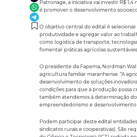
Patronage, a iniciativa vai investir R$ 
é promover o desenvolvimento socioecon
O objetivo central do edital é selecion
produtividade e agregar valor ao traba
como logística de transporte, tecnologia
fomentar práticas agrícolas sustentávei
O presidente da Fapema, Nordman Wall, d
agricultura familiar maranhense. “A agr
desenvolvimento de soluções inovadoras
condições para que a produção possa c
também atendemos à determinação do go
empreendedorismo e desenvolvimento s
Podem participar deste edital entidades 
sindicatos rurais e cooperativas). São r
de Ciência e Tecnologia (ICT) sediada n