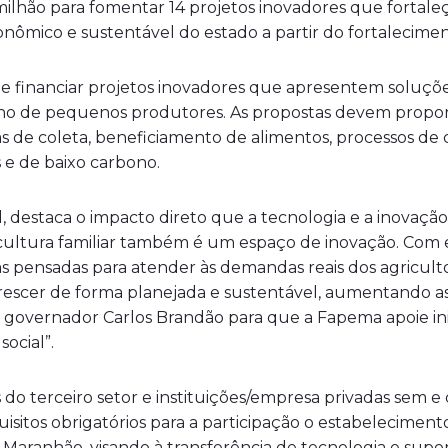
1,4 milhão para fomentar 14 projetos inovadores que forta
ômico e sustentável do estado a partir do fortaleciment
ar e financiar projetos inovadores que apresentem soluçõ
lho de pequenos produtores. As propostas devem propor a
s de coleta, beneficiamento de alimentos, processos de c
s e de baixo carbono.
estaca o impacto direto que a tecnologia e a inovação 
icultura familiar também é um espaço de inovação. Com 
 pensadas para atender às demandas reais dos agriculto
rescer de forma planejada e sustentável, aumentando a
vernador Carlos Brandão para que a Fapema apoie inic
ocial”.
do terceiro setor e instituições/empresa privadas sem e c
equisitos obrigatórios para a participação o estabelecim
o Maranhão, visando à transferência de tecnologia e sup