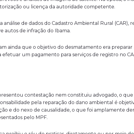
torização ou licença da autoridade competente.
 a análise de dados do Cadastro Ambiental Rural (CAR),
e autos de infração do Ibama.
ram ainda que o objetivo do desmatamento era preparar a
a efetuar um pagamento para serviços de registro no C
apresentou contestação nem constituiu advogado, o que l
onsabilidade pela reparação do dano ambiental é objetiva
ção e do nexo de causalidade, o que foi amplamente dem
esentados pelo MPF.
ça proibiu o réu de praticar, diretamente ou por meio d