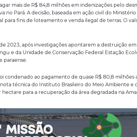
gar mais de R$ 84,8 milhões em indenizações pelo desma
va no Pará. A decisão, baseada em ação civil do Ministéri
para fins de loteamento e venda ilegal de terras. O valo
de 2023, após investigações apontarem a destruição em l
ingu e da Unidade de Conservação Federal Estação Ecoló
e paraense.
 foi condenado ao pagamento de quase R$ 80,8 milhões a 
ota técnica do Instituto Brasileiro do Meio Ambiente e 
or hectare para a recuperação da área degradada na Ama