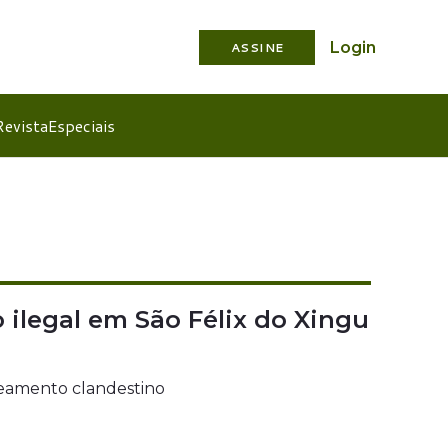
Login
ASSINE
Revista
Especiais
ilegal em São Félix do Xingu
teamento clandestino