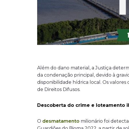
Além do dano material, a Justiça deter
da condenação principal, devido à gravid
disponibilidade hídrica local. Os valor
de Direitos Difusos.
Descoberta do crime e loteamento i
O
desmatamento
milionário foi detec
Guardiões do Bioma 2022, a partir de so