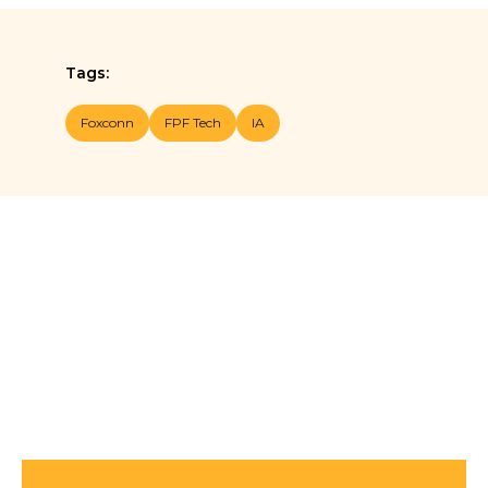
Tags:
Foxconn
FPF Tech
IA