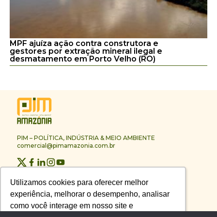
MPF ajuíza ação contra construtora e
gestores por extração mineral ilegal e
desmatamento em Porto Velho (RO)
PIM – POLÍTICA, INDÚSTRIA & MEIO AMBIENTE
comercial@pimamazonia.com.br
Quem Somos
Utilizamos cookies para oferecer melhor
Utilizamos cookies para oferecer melhor
Contato
experiência, melhorar o desempenho, analisar
experiência, melhorar o desempenho, analisar
Publicidade
Melhores Empresas
como você interage em nosso site e
como você interage em nosso site e
Anuário PIM