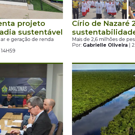
nta projeto
Círio de Nazaré 2
adia sustentável
sustentabilida
cular e geração de renda
Mais de 2,6 milhões de pe
Por:
Gabrielle Oliveira
| 
 14H59