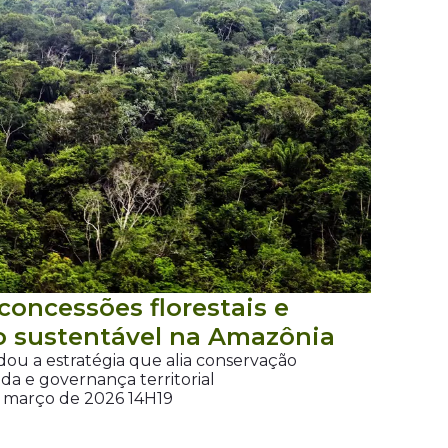
concessões florestais e
o sustentável na Amazônia
dou a estratégia que alia conservação
da e governança territorial
e março de 2026 14H19