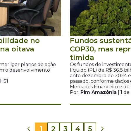
bilidade no
Fundos sustent
na oitava
COP30, mas repr
tímida
nterligar planos de ação
Os fundos de investiment
om o desenvolvimento
líquido (PL) de R$ 36,8 b
ante dezembro de 2024 e
7H51
passado, conforme dados d
Mercados Financeiro e de C
Por:
Pim Amazônia
| 1 d
1
2
3
4
5