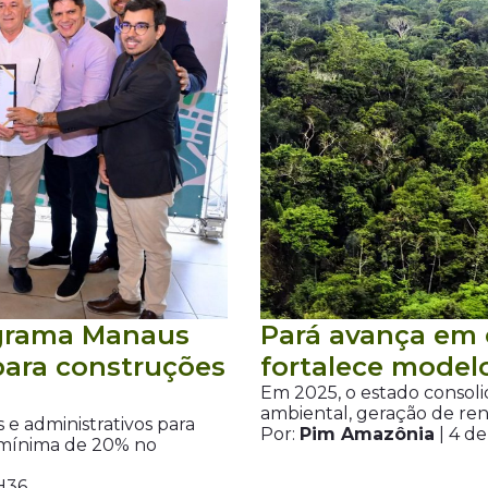
ograma Manaus
Pará avança em 
para construções
fortalece model
Em 2025, o estado consoli
ambiental, geração de ren
 e administrativos para
Por:
Pim Amazônia
| 4 d
mínima de 20% no
H36