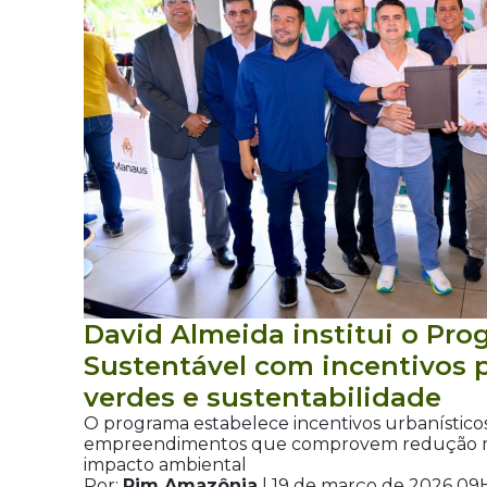
David Almeida institui o Pr
Sustentável com incentivos 
verdes e sustentabilidade
O programa estabelece incentivos urbanísticos
empreendimentos que comprovem redução 
impacto ambiental
Por:
Pim Amazônia
| 19 de março de 2026 09