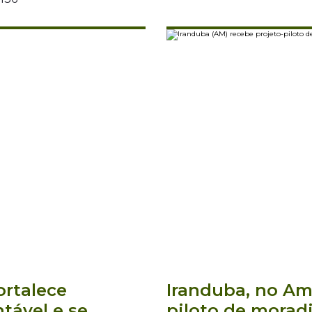
ortalece
Iranduba, no Am
tável e se
piloto de morad