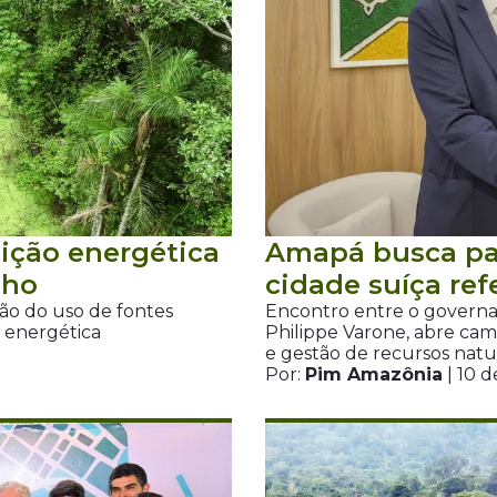
sição energética
Amapá busca par
lho
cidade suíça re
ção do uso de fontes
Encontro entre o governado
a energética
Philippe Varone, abre ca
e gestão de recursos natu
Por:
Pim Amazônia
| 10 