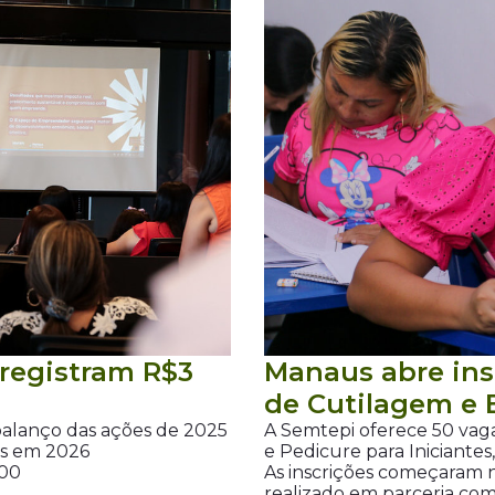
registram R$3
Manaus abre ins
de Cutilagem e 
lanço das ações de 2025
A Semtepi oferece 50 vaga
vas em 2026
e Pedicure para Iniciantes,
H00
As inscrições começaram ne
realizado em parceria co