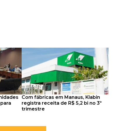
nidades
Com fábricas em Manaus, Klabin
 para
registra receita de R$ 5,2 bi no 3º
trimestre