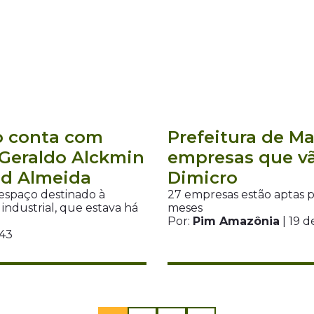
o conta com
Prefeitura de M
 Geraldo Alckmin
empresas que vã
id Almeida
Dimicro
espaço destinado à
27 empresas estão aptas pa
ndustrial, que estava há
meses
Por:
Pim Amazônia
| 19 
H43