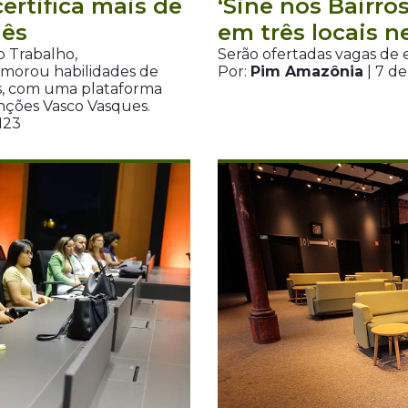
ertifica mais de
‘Sine nos Bairros
lês
em três locais 
o Trabalho,
Serão ofertadas vagas de 
imorou habilidades de
Por:
Pim Amazônia
| 7 d
, com uma plataforma
enções Vasco Vasques.
H23