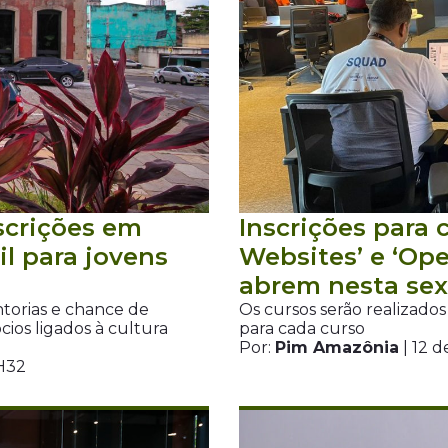
scrições em
Inscrições para 
l para jovens
Websites’ e ‘Op
abrem nesta sext
torias e chance de
Os cursos serão realizado
ios ligados à cultura
para cada curso
Por:
Pim Amazônia
| 12 
H32