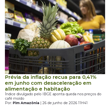
Prévia da inflação recua para 0,41%
em junho com desaceleração em
alimentação e habitação
Índice divulgado pelo IBGE aponta queda nos preços do
café moído
Por:
Pim Amazônia
| 26 de junho de 2026 11H41