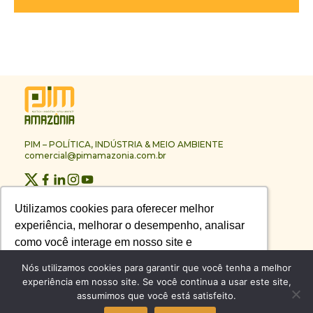
PIM – POLÍTICA, INDÚSTRIA & MEIO AMBIENTE
comercial@pimamazonia.com.br
Quem Somos
Utilizamos cookies para oferecer melhor
Utilizamos cookies para oferecer melhor
Contato
experiência, melhorar o desempenho, analisar
experiência, melhorar o desempenho, analisar
Publicidade
Melhores Empresas
como você interage em nosso site e
como você interage em nosso site e
Anuário PIM
personalizar conteúdo.
personalizar conteúdo.
Nós utilizamos cookies para garantir que você tenha a melhor
Circuito PIM Amazônia
experiência em nosso site. Se você continua a usar este site,
assumimos que você está satisfeito.
Recusar Cookies
Recusar Cookies
Aceitar Cookies
Aceitar Cookies