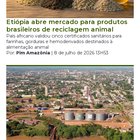
Etiópia abre mercado para produtos
brasileiros de reciclagem animal
País africano validou cinco certificados sanitários para
farinhas, gorduras e hemoderivados destinados à
alimentação animal
Por:
Pim Amazônia
| 8 de julho de 2026 13H53