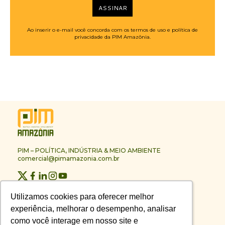
ASSINAR
Ao inserir o e-mail você concorda com os termos de uso e política de
privacidade da PIM Amazônia.
PIM – POLÍTICA, INDÚSTRIA & MEIO AMBIENTE
comercial@pimamazonia.com.br
Quem Somos
Utilizamos cookies para oferecer melhor
Utilizamos cookies para oferecer melhor
Contato
experiência, melhorar o desempenho, analisar
experiência, melhorar o desempenho, analisar
Publicidade
Melhores Empresas
como você interage em nosso site e
como você interage em nosso site e