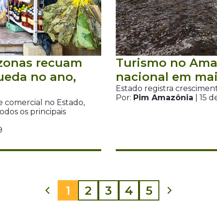
zonas recuam
Turismo no Amaz
ueda no ano,
nacional em mai
Estado registra crescimen
Por:
Pim Amazônia
| 15 d
 comercial no Estado,
odos os principais
9
1
2
3
4
5