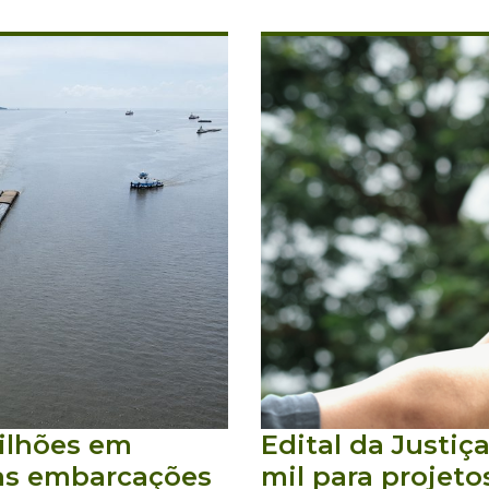
ilhões em
Edital da Justiç
vas embarcações
mil para projet