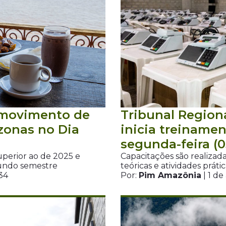
 movimento de
Tribunal Region
zonas no Dia
inicia treinamen
segunda-feira (0
uperior ao de 2025 e
Capacitações são realizad
gundo semestre
teóricas e atividades práti
34
Por:
Pim Amazônia
| 1 d