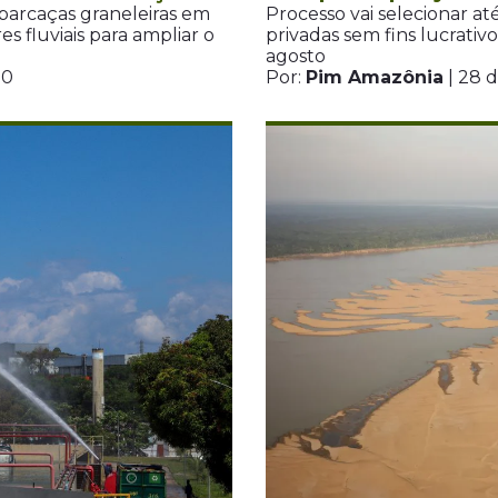
barcaças graneleiras em
Processo vai selecionar até
 fluviais para ampliar o
privadas sem fins lucrativ
agosto
50
Por:
Pim Amazônia
| 28 