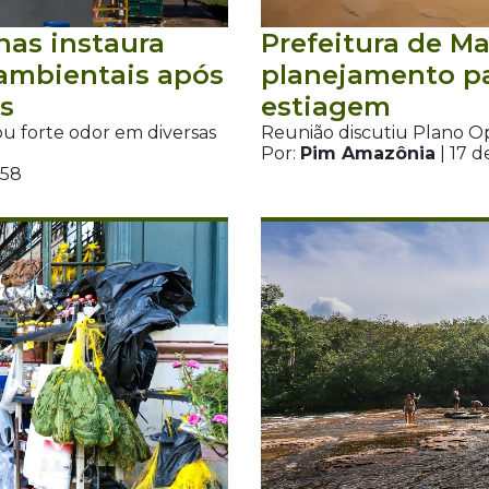
nas instaura
Prefeitura de Ma
 ambientais após
planejamento p
s
estiagem
cou forte odor em diversas
Reunião discutiu Plano O
Por:
Pim Amazônia
| 17 d
H58