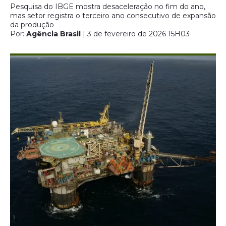
Pesquisa do IBGE mostra desaceleração no fim do ano,
mas setor registra o terceiro ano consecutivo de expansão
da produção
Por:
Agência Brasil
| 3 de fevereiro de 2026 15H03