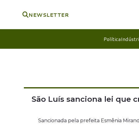
NEWSLETTER
Política
Indústr
São Luís sanciona lei que c
Sancionada pela prefeita Esmênia Mirand