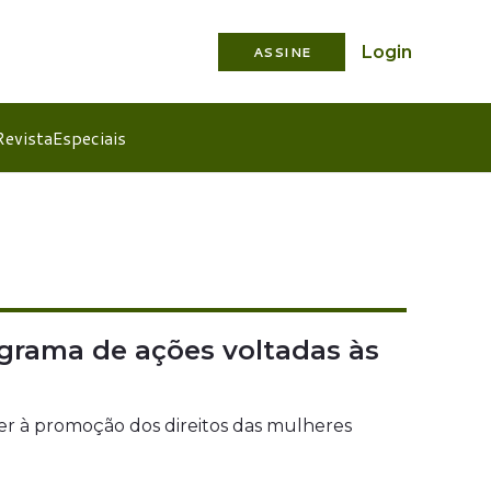
Login
ASSINE
Revista
Especiais
rograma de ações voltadas às
cer à promoção dos direitos das mulheres