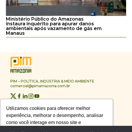
Ministério Público do Amazonas
instaura inquérito para apurar danos
ambientais após vazamento de gás em
Manaus
PIM – POLÍTICA, INDÚSTRIA & MEIO AMBIENTE
comercial@pimamazonia.com.br
Quem Somos
Utilizamos cookies para oferecer melhor
Utilizamos cookies para oferecer melhor
Contato
experiência, melhorar o desempenho, analisar
experiência, melhorar o desempenho, analisar
Publicidade
Melhores Empresas
como você interage em nosso site e
como você interage em nosso site e
Anuário PIM
personalizar conteúdo.
personalizar conteúdo.