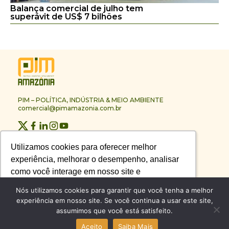
Balança comercial de julho tem
superávit de US$ 7 bilhões
PIM – POLÍTICA, INDÚSTRIA & MEIO AMBIENTE
comercial@pimamazonia.com.br
Quem Somos
Utilizamos cookies para oferecer melhor
Utilizamos cookies para oferecer melhor
Contato
experiência, melhorar o desempenho, analisar
experiência, melhorar o desempenho, analisar
Publicidade
Melhores Empresas
como você interage em nosso site e
como você interage em nosso site e
Anuário PIM
personalizar conteúdo.
personalizar conteúdo.
Nós utilizamos cookies para garantir que você tenha a melhor
Circuito PIM Amazônia
experiência em nosso site. Se você continua a usar este site,
assumimos que você está satisfeito.
Recusar Cookies
Recusar Cookies
Aceitar Cookies
Aceitar Cookies
© PIM – POLÍTICA, INDÚSTRIA & MEIO AMBIENTE 2026
Aceito
Saiba Mais