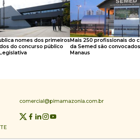
blica nomes dos primeiros
Mais 250 profissionais do 
os do concurso público
da Semed são convocado
Legislativa
Manaus
comercial@pimamazonia.com.br
NTE