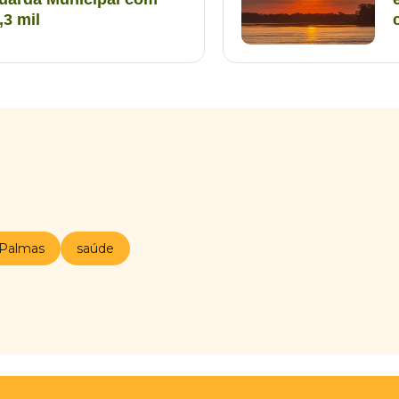
,3 mil
Palmas
saúde