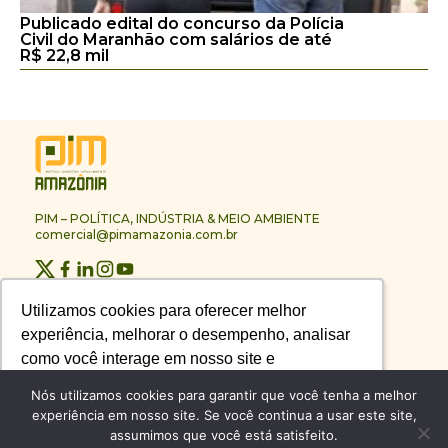
Publicado edital do concurso da Polícia
Civil do Maranhão com salários de até
R$ 22,8 mil
PIM – POLÍTICA, INDÚSTRIA & MEIO AMBIENTE
comercial@pimamazonia.com.br
Quem Somos
Utilizamos cookies para oferecer melhor
Utilizamos cookies para oferecer melhor
Contato
experiência, melhorar o desempenho, analisar
experiência, melhorar o desempenho, analisar
Publicidade
Melhores Empresas
como você interage em nosso site e
como você interage em nosso site e
Anuário PIM
personalizar conteúdo.
personalizar conteúdo.
Nós utilizamos cookies para garantir que você tenha a melhor
Circuito PIM Amazônia
experiência em nosso site. Se você continua a usar este site,
assumimos que você está satisfeito.
Recusar Cookies
Recusar Cookies
Aceitar Cookies
Aceitar Cookies