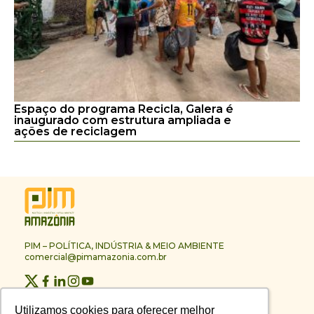
Espaço do programa Recicla, Galera é
inaugurado com estrutura ampliada e
ações de reciclagem
PIM – POLÍTICA, INDÚSTRIA & MEIO AMBIENTE
comercial@pimamazonia.com.br
Quem Somos
Utilizamos cookies para oferecer melhor
Utilizamos cookies para oferecer melhor
Contato