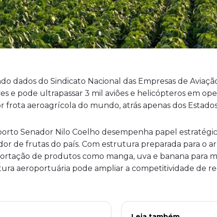
o dados do Sindicato Nacional das Empresas de Aviação A
aves e pode ultrapassar 3 mil aviões e helicópteros em o
or frota aeroagrícola do mundo, atrás apenas dos Estados
oporto Senador Nilo Coelho desempenha papel estratégi
tador de frutas do país. Com estrutura preparada para 
exportação de produtos como manga, uva e banana para me
ura aeroportuária pode ampliar a competitividade de reg
Leia também