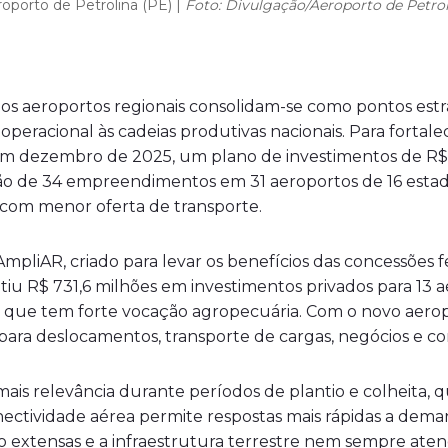
oporto de Petrolina (PE) |
Foto: Divulgação/Aeroporto de Petro
 os aeroportos regionais consolidam-se como pontos estra
operacional às cadeias produtivas nacionais. Para fortalec
m dezembro de 2025, um plano de investimentos de R$ 1,
ão de 34 empreendimentos em 31 aeroportos de 16 estado
 com menor oferta de transporte.
pliAR, criado para levar os benefícios das concessões fe
antiu R$ 731,6 milhões em investimentos privados para 13
, que tem forte vocação agropecuária. Com o novo aero
ara deslocamentos, transporte de cargas, negócios e con
mais relevância durante períodos de plantio e colheita,
conectividade aérea permite respostas mais rápidas a de
ão extensas e a infraestrutura terrestre nem sempre aten