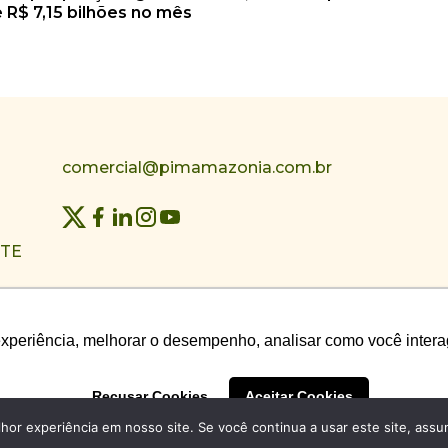
 R$ 7,15 bilhões no mês
comercial@pimamazonia.com.br
NTE
experiência, melhorar o desempenho, analisar como você intera
experiência, melhorar o desempenho, analisar como você intera
Recusar Cookies
Recusar Cookies
Aceitar Cookies
Aceitar Cookies
© PIM – POLÍTICA, INDÚSTRIA & MEIO AMBIENTE 2026
hor experiência em nosso site. Se você continua a usar este site, assu