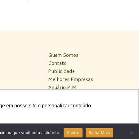
Quem Somos
Contato
Publicidade
Melhores Empresas
Anuário PIM
Circuito PIM Amazônia
ge em nosso site e personalizar conteúdo.
ge em nosso site e personalizar conteúdo.
mimos que você está satisfeito.
Aceito
Saiba Mais