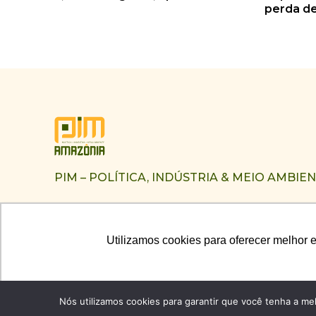
perda de
PIM – POLÍTICA, INDÚSTRIA & MEIO AMBIE
Utilizamos cookies para oferecer melhor 
Utilizamos cookies para oferecer melhor 
Nós utilizamos cookies para garantir que você tenha a mel