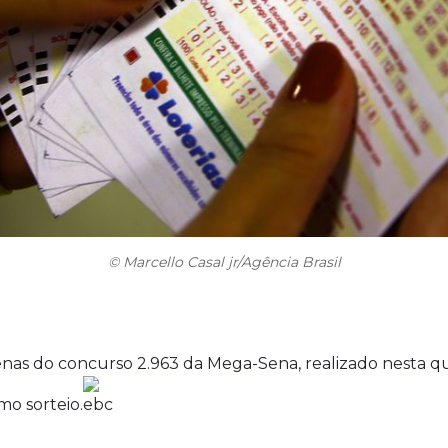
© Marcello Casal jr/Agência Brasil
as do concurso 2.963 da Mega-Sena, realizado nesta qui
mo sorteio.