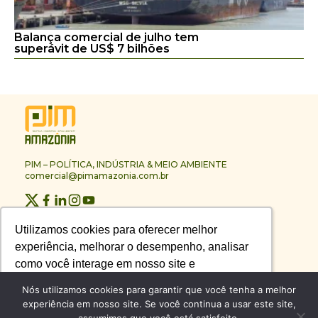
Balança comercial de julho tem
superávit de US$ 7 bilhões
PIM – POLÍTICA, INDÚSTRIA & MEIO AMBIENTE
comercial@pimamazonia.com.br
Quem Somos
Utilizamos cookies para oferecer melhor
Utilizamos cookies para oferecer melhor
Contato
experiência, melhorar o desempenho, analisar
experiência, melhorar o desempenho, analisar
Publicidade
Melhores Empresas
como você interage em nosso site e
como você interage em nosso site e
Anuário PIM
personalizar conteúdo.
personalizar conteúdo.
Nós utilizamos cookies para garantir que você tenha a melhor
Circuito PIM Amazônia
experiência em nosso site. Se você continua a usar este site,