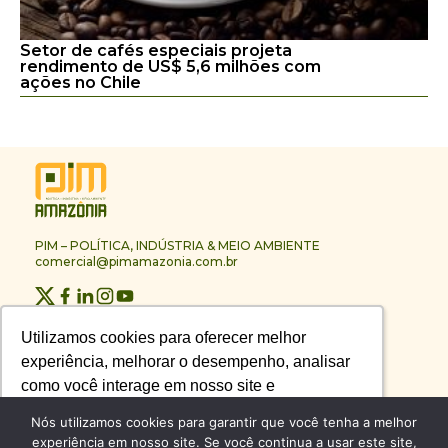
Setor de cafés especiais projeta
rendimento de US$ 5,6 milhões com
ações no Chile
PIM – POLÍTICA, INDÚSTRIA & MEIO AMBIENTE
comercial@pimamazonia.com.br
Quem Somos
Utilizamos cookies para oferecer melhor
Utilizamos cookies para oferecer melhor
Contato
experiência, melhorar o desempenho, analisar
experiência, melhorar o desempenho, analisar
Publicidade
Melhores Empresas
como você interage em nosso site e
como você interage em nosso site e
Anuário PIM
personalizar conteúdo.
personalizar conteúdo.
Nós utilizamos cookies para garantir que você tenha a melhor
Circuito PIM Amazônia
experiência em nosso site. Se você continua a usar este site,