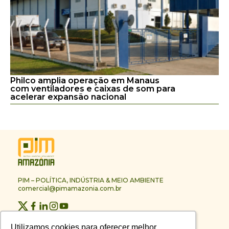
Philco amplia operação em Manaus
com ventiladores e caixas de som para
acelerar expansão nacional
PIM – POLÍTICA, INDÚSTRIA & MEIO AMBIENTE
comercial@pimamazonia.com.br
Quem Somos
Utilizamos cookies para oferecer melhor
Utilizamos cookies para oferecer melhor