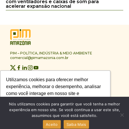
com ventiladores e caixas de som para
acelerar expansão nacional
PIM – POLÍTICA, INDÚSTRIA & MEIO AMBIENTE
comercial@pimamazonia.com.br
Quem Somos
Utilizamos cookies para oferecer melhor
Utilizamos cookies para oferecer melhor
Contato
experiência, melhorar o desempenho, analisar
experiência, melhorar o desempenho, analisar
Publicidade
Melhores Empresas
como você interage em nosso site e
como você interage em nosso site e
Anuário PIM
personalizar conteúdo.
personalizar conteúdo.
Nós utilizamos cookies para garantir que você tenha a melhor
Circuito PIM Amazônia
experiência em nosso site. Se você continua a usar este site,
assumimos que você está satisfeito.
Recusar Cookies
Recusar Cookies
Aceitar Cookies
Aceitar Cookies
© PIM – POLÍTICA, INDÚSTRIA & MEIO AMBIENTE 2026
Aceito
Saiba Mais