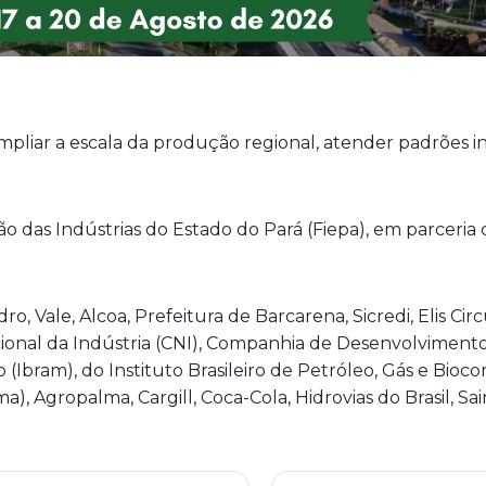
ampliar a escala da produção regional, atender padrões i
o das Indústrias do Estado do Pará (Fiepa), em parceria c
o, Vale, Alcoa, Prefeitura de Barcarena, Sicredi, Elis Ci
onal da Indústria (CNI), Companhia de Desenvolviment
o (Ibram), do Instituto Brasileiro de Petróleo, Gás e Bioco
, Agropalma, Cargill, Coca-Cola, Hidrovias do Brasil, Sa