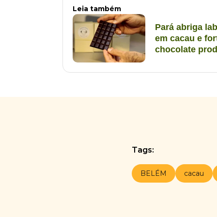
Leia também
Pará abriga la
em cacau e for
chocolate pro
Tags:
BELÉM
cacau