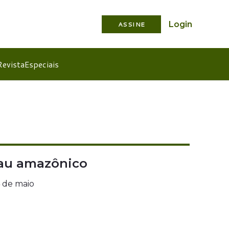
Login
ASSINE
Revista
Especiais
cau amazônico
4 de maio