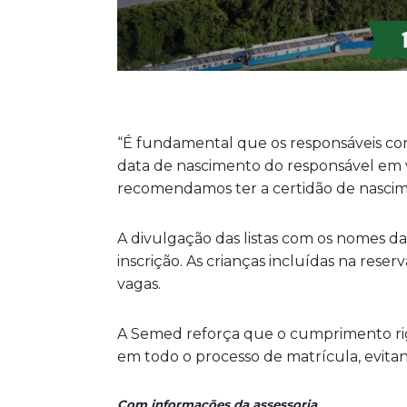
“É fundamental que os responsáveis con
data de nascimento do responsável em ve
recomendamos ter a certidão de nascim
A divulgação das listas com os nomes das
inscrição. As crianças incluídas na res
vagas.
A Semed reforça que o cumprimento rigor
em todo o processo de matrícula, evita
Com informações da assessoria