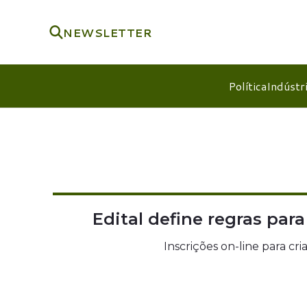
NEWSLETTER
Política
Indústr
Edital define regras pa
Inscrições on-line para cr