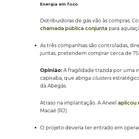
Energia em foco
Distribuidoras de gás vão às compras. C
chamada pública conjunta
para aquisiç
As três companhias são controladas, di
juntas, pretendem comprar cerca de 750
Opinião:
A fragilidade trazida por uma 
capixaba, que abriga
clusters
estratégic
da Abegás.
Atraso na implantação. A Aneel
aplicou
Macaé (RJ).
O projeto deveria ter entrado em operaç