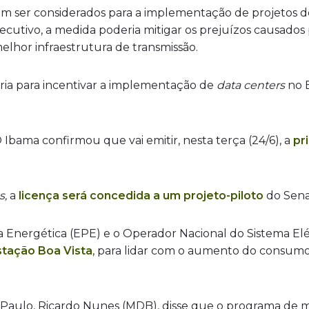
m ser considerados para a implementação de projetos 
ecutivo, a medida poderia mitigar os prejuízos causados 
elhor infraestrutura de transmissão.
ia para incentivar a implementação de
data centers
no B
O Ibama confirmou que vai emitir, nesta terça (24/6), a
pr
s,
a
licença será concedida a um projeto-piloto
do Sena
 Energética (EPE) e o Operador Nacional do Sistema El
stação Boa Vista
, para lidar com o aumento do consumo
ão Paulo, Ricardo Nunes (MDB), disse que o programa de