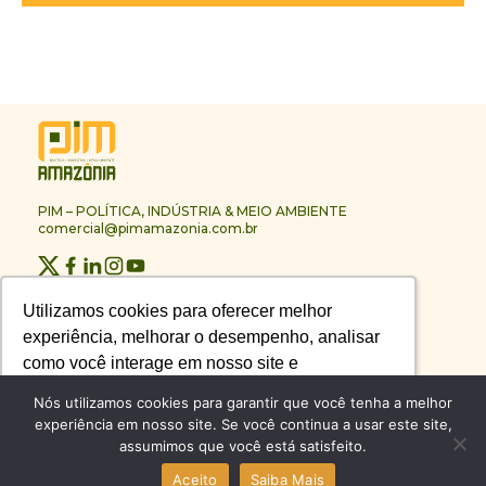
PIM – POLÍTICA, INDÚSTRIA & MEIO AMBIENTE
comercial@pimamazonia.com.br
Quem Somos
Utilizamos cookies para oferecer melhor
Utilizamos cookies para oferecer melhor
Contato
experiência, melhorar o desempenho, analisar
experiência, melhorar o desempenho, analisar
Publicidade
Melhores Empresas
como você interage em nosso site e
como você interage em nosso site e
Anuário PIM
personalizar conteúdo.
personalizar conteúdo.
Nós utilizamos cookies para garantir que você tenha a melhor
Circuito PIM Amazônia
experiência em nosso site. Se você continua a usar este site,
assumimos que você está satisfeito.
Recusar Cookies
Recusar Cookies
Aceitar Cookies
Aceitar Cookies
© PIM – POLÍTICA, INDÚSTRIA & MEIO AMBIENTE 2026
Aceito
Saiba Mais