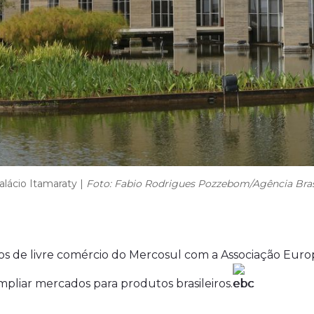
alácio Itamaraty |
Foto: Fabio Rodrigues Pozzebom/Agência Bras
rdos de livre comércio do Mercosul com a Associação Eur
mpliar mercados para produtos brasileiros.