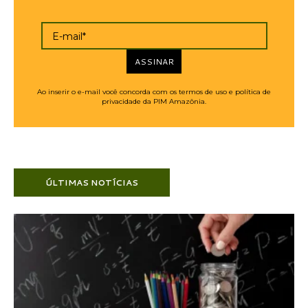
E-mail*
ASSINAR
Ao inserir o e-mail você concorda com os termos de uso e política de
privacidade da PIM Amazônia.
ÚLTIMAS NOTÍCIAS