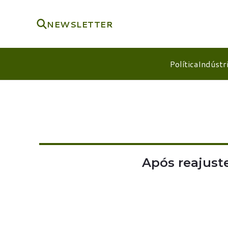
NEWSLETTER
Política
Indústr
Após reajust