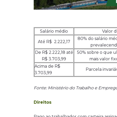
Salário médio
Valor d
80% do salário méd
Até R$ 2.222,17
prevalecendo
De R$ 2.222,18 até
50% sobre o que ult
R$ 3.703,99
mais valor fix
Acima de R$
Parcela invariá
3.703,99
Fonte: Ministério do Trabalho e Empreg
Direitos
Pago ao trabalhador com carteira assi