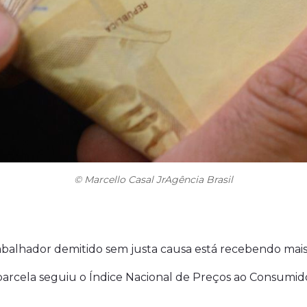
© Marcello Casal JrAgência Brasil
rabalhador demitido sem justa causa está recebendo mai
da parcela seguiu o Índice Nacional de Preços ao Consumi