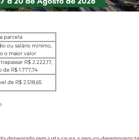
a parcela
io ou salário mínimo,
 o maior valor
rapassar R$ 2.222,17,
o de R$ 1.777,74
vel de R$ 2.518,65
o
nada dispensado sem justa causa, o seguro-desemprego t