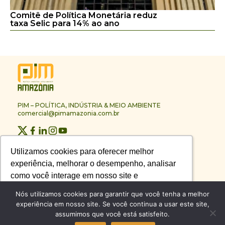
Comitê de Política Monetária reduz
taxa Selic para 14% ao ano
PIM – POLÍTICA, INDÚSTRIA & MEIO AMBIENTE
comercial@pimamazonia.com.br
Quem Somos
Utilizamos cookies para oferecer melhor
Utilizamos cookies para oferecer melhor
Contato
experiência, melhorar o desempenho, analisar
experiência, melhorar o desempenho, analisar
Publicidade
Melhores Empresas
como você interage em nosso site e
como você interage em nosso site e
Anuário PIM
personalizar conteúdo.
personalizar conteúdo.
Nós utilizamos cookies para garantir que você tenha a melhor
Circuito PIM Amazônia
experiência em nosso site. Se você continua a usar este site,
assumimos que você está satisfeito.
Recusar Cookies
Recusar Cookies
Aceitar Cookies
Aceitar Cookies