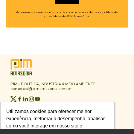
Ao inserir o e-mail você concorda com os termos de uso e política de
privacidade da PIM Amazônia.
PIM – POLÍTICA, INDÚSTRIA & MEIO AMBIENTE
comercial@pimamazonia.com.br
Quem Somos
Utilizamos cookies para oferecer melhor
Utilizamos cookies para oferecer melhor
Contato
experiência, melhorar o desempenho, analisar
experiência, melhorar o desempenho, analisar
Publicidade
Melhores Empresas
como você interage em nosso site e
como você interage em nosso site e
Anuário PIM
personalizar conteúdo.
personalizar conteúdo.