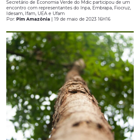
Secretário de Economia Verde do Mdic participou de um
encontro com representantes do Inpa, Embrapa, Fiocruz,
Idesam, Ifam, UEA e Ufam
Por:
Pim Amazônia
| 19 de maio de 2023 16H16