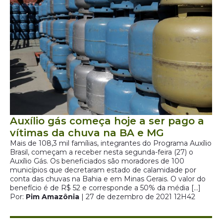
Auxílio gás começa hoje a ser pago a
vítimas da chuva na BA e MG
Mais de 108,3 mil famílias, integrantes do Programa Auxílio
Brasil, começam a receber nesta segunda-feira (27) o
Auxílio Gás. Os beneficiados são moradores de 100
municípios que decretaram estado de calamidade por
conta das chuvas na Bahia e em Minas Gerais. O valor do
benefício é de R$ 52 e corresponde a 50% da média […]
Por:
Pim Amazônia
| 27 de dezembro de 2021 12H42