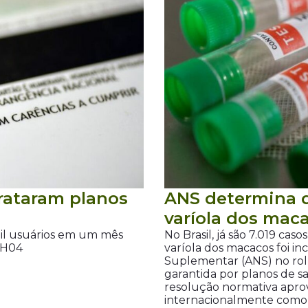
trataram planos
ANS determina q
varíola dos mac
mil usuários em um mês
No Brasil, já são 7.019 cas
3H04
varíola dos macacos foi i
Suplementar (ANS) no ro
garantida por planos de 
resolução normativa apro
internacionalmente como