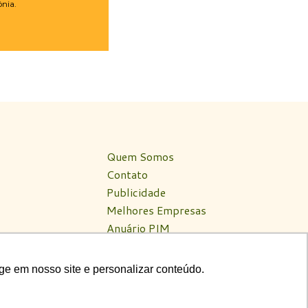
ônia.
Quem Somos
Contato
Publicidade
Melhores Empresas
Anuário PIM
Circuito PIM Amazônia
ge em nosso site e personalizar conteúdo.
ge em nosso site e personalizar conteúdo.