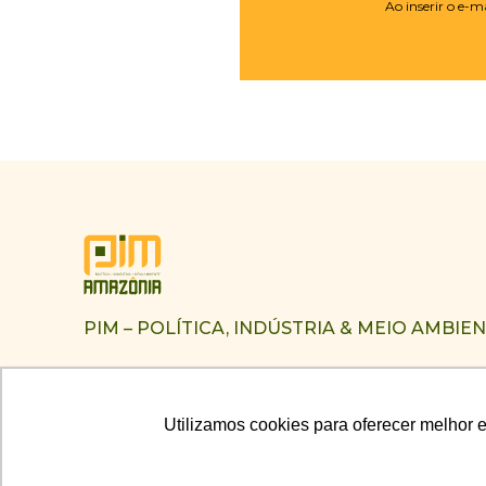
Ao inserir o e-
PIM – POLÍTICA, INDÚSTRIA & MEIO AMBIE
Utilizamos cookies para oferecer melhor 
Utilizamos cookies para oferecer melhor 