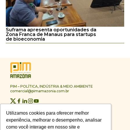
Suframa apresenta oportunidades da
Zona Franca de Manaus para startups
de bioeconomia
PIM – POLÍTICA, INDÚSTRIA & MEIO AMBIENTE
comercial@pimamazonia.com.br
Quem Somos
Utilizamos cookies para oferecer melhor
Utilizamos cookies para oferecer melhor
Contato
experiência, melhorar o desempenho, analisar
experiência, melhorar o desempenho, analisar
Publicidade
Melhores Empresas
como você interage em nosso site e
como você interage em nosso site e