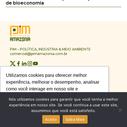
de bioeconomia
PIM – POLÍTICA, INDÚSTRIA & MEIO AMBIENTE
comercial@pimamazonia.com.br
Quem Somos
Utilizamos cookies para oferecer melhor
Utilizamos cookies para oferecer melhor
Contato
experiência, melhorar o desempenho, analisar
experiência, melhorar o desempenho, analisar
Publicidade
como você interage em nosso site e
como você interage em nosso site e
Melhores Empresas
Anuário PIM
personalizar conteúdo.
personalizar conteúdo.
Nós utilizamos cookies para garantir que você tenha a melhor
Circuito PIM Amazônia
experiência em nosso site. Se você continua a usar este site,
assumimos que você está satisfeito.
Recusar Cookies
Recusar Cookies
Aceitar Cookies
Aceitar Cookies
© PIM – POLÍTICA, INDÚSTRIA & MEIO AMBIENTE 2026
Aceito
Saiba Mais