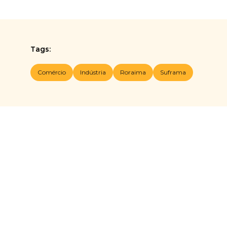
Tags:
Comércio
Indústria
Roraima
Suframa