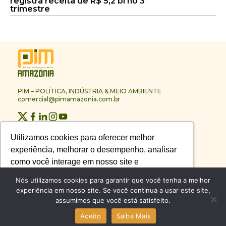
registra receita de R$ 5,2 bi no 3º
trimestre
PIM – POLÍTICA, INDÚSTRIA & MEIO AMBIENTE
comercial@pimamazonia.com.br
Quem Somos
Utilizamos cookies para oferecer melhor
Utilizamos cookies para oferecer melhor
Contato
experiência, melhorar o desempenho, analisar
experiência, melhorar o desempenho, analisar
Publicidade
Melhores Empresas
como você interage em nosso site e
como você interage em nosso site e
Anuário PIM
personalizar conteúdo.
personalizar conteúdo.
Nós utilizamos cookies para garantir que você tenha a melhor
Circuito PIM Amazônia
experiência em nosso site. Se você continua a usar este site,
assumimos que você está satisfeito.
Recusar Cookies
Recusar Cookies
Aceitar Cookies
Aceitar Cookies
© PIM – POLÍTICA, INDÚSTRIA & MEIO AMBIENTE 2026
Aceito
Saiba Mais