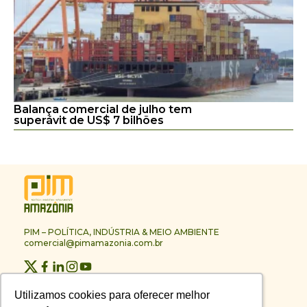
Balança comercial de julho tem
superávit de US$ 7 bilhões
PIM – POLÍTICA, INDÚSTRIA & MEIO AMBIENTE
comercial@pimamazonia.com.br
Quem Somos
Utilizamos cookies para oferecer melhor
Utilizamos cookies para oferecer melhor
Contato