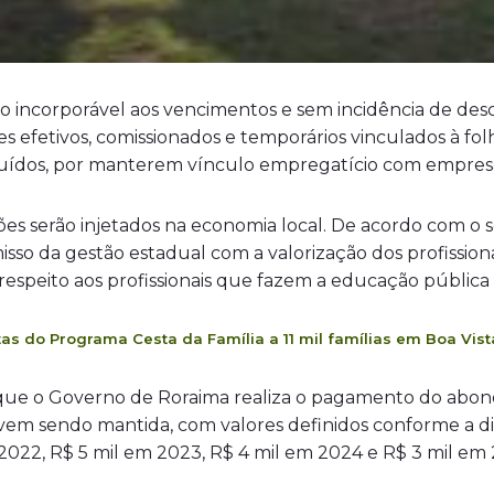
o incorporável aos vencimentos e sem incidência de desc
ores efetivos, comissionados e temporários vinculados à 
incluídos, por manterem vínculo empregatício com empres
s serão injetados na economia local. De acordo com o s
misso da gestão estadual com a valorização dos profission
 respeito aos profissionais que fazem a educação pública
s do Programa Cesta da Família a 11 mil famílias em Boa Vis
que o Governo de Roraima realiza o pagamento do abono 
l vem sendo mantida, com valores definidos conforme a 
2022, R$ 5 mil em 2023, R$ 4 mil em 2024 e R$ 3 mil em 