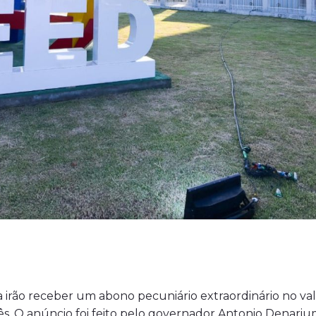
a irão receber um abono pecuniário extraordinário no v
ês. O anúncio foi feito pelo governador Antonio Denariu