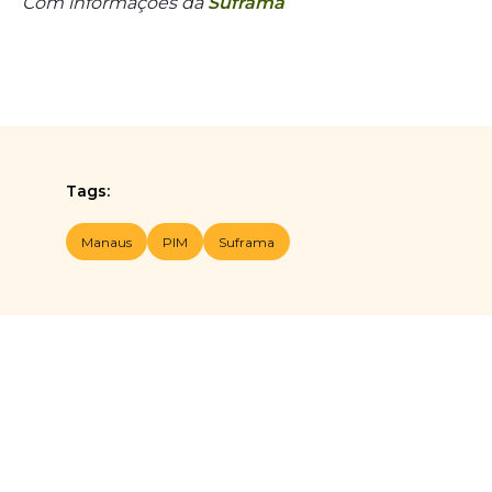
Com informações da
Suframa
Tags:
Manaus
PIM
Suframa