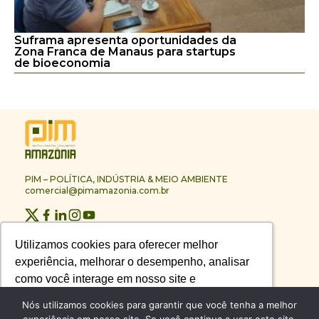
Suframa apresenta oportunidades da
Zona Franca de Manaus para startups
de bioeconomia
PIM – POLÍTICA, INDÚSTRIA & MEIO AMBIENTE
comercial@pimamazonia.com.br
Quem Somos
Utilizamos cookies para oferecer melhor
Utilizamos cookies para oferecer melhor
Contato
experiência, melhorar o desempenho, analisar
experiência, melhorar o desempenho, analisar
Publicidade
Melhores Empresas
como você interage em nosso site e
como você interage em nosso site e
Anuário PIM
personalizar conteúdo.
personalizar conteúdo.
Nós utilizamos cookies para garantir que você tenha a melhor
Circuito PIM Amazônia