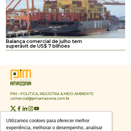
Balança comercial de julho tem
superávit de US$ 7 bilhões
PIM – POLÍTICA, INDÚSTRIA & MEIO AMBIENTE
comercial@pimamazonia.com.br
Quem Somos
Utilizamos cookies para oferecer melhor
Utilizamos cookies para oferecer melhor
Contato
experiência, melhorar o desempenho, analisar
experiência, melhorar o desempenho, analisar
Publicidade