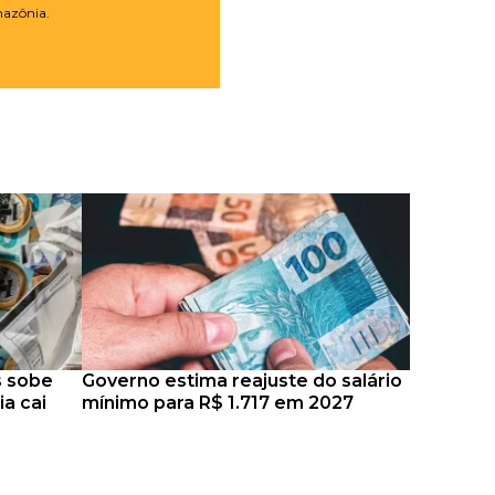
mazônia.
s sobe
Governo estima reajuste do salário
ia cai
mínimo para R$ 1.717 em 2027