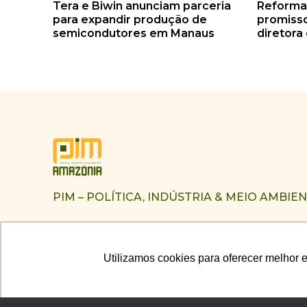
Tera e Biwin anunciam parceria
Reforma 
para expandir produção de
promisso
semicondutores em Manaus
diretora
PIM – POLÍTICA, INDÚSTRIA & MEIO AMBIE
Utilizamos cookies para oferecer melhor 
Utilizamos cookies para oferecer melhor 