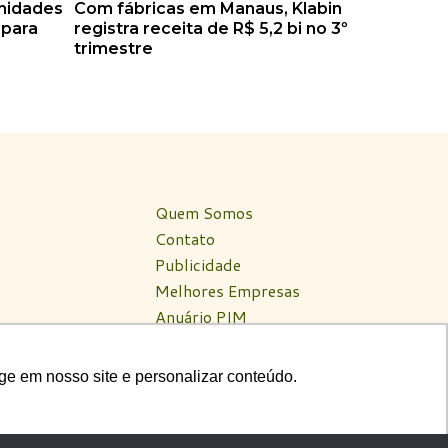
nidades
Com fábricas em Manaus, Klabin
 para
registra receita de R$ 5,2 bi no 3º
trimestre
Quem Somos
Contato
Publicidade
Melhores Empresas
Anuário PIM
Circuito PIM Amazônia
ge em nosso site e personalizar conteúdo.
ge em nosso site e personalizar conteúdo.