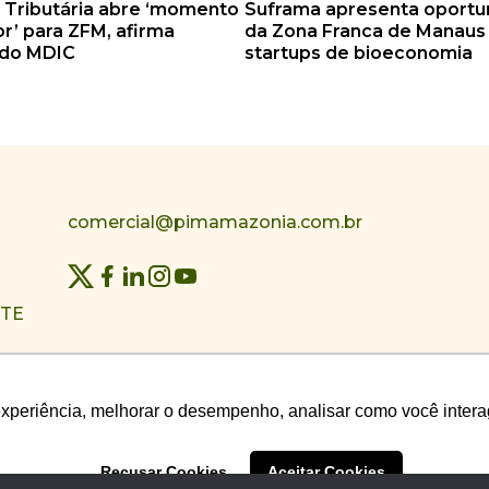
Tributária abre ‘momento
Suframa apresenta oportu
r’ para ZFM, afirma
da Zona Franca de Manaus
 do MDIC
startups de bioeconomia
comercial@pimamazonia.com.br
NTE
experiência, melhorar o desempenho, analisar como você intera
experiência, melhorar o desempenho, analisar como você intera
Recusar Cookies
Recusar Cookies
Aceitar Cookies
Aceitar Cookies