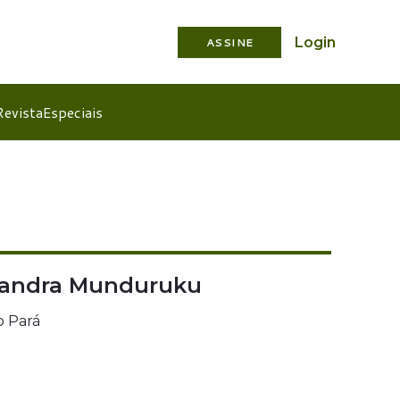
Login
ASSINE
Revista
Especiais
ssandra Munduruku
o Pará