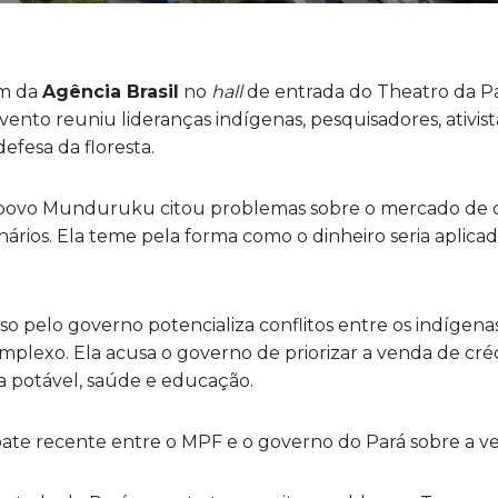
em da
Agência Brasil
no
hall
de entrada do Theatro da P
to reuniu lideranças indígenas, pesquisadores, ativista
efesa da floresta.
 do povo Munduruku citou problemas sobre o mercado d
nários. Ela teme pela forma como o dinheiro seria aplicado
elo governo potencializa conflitos entre os indígenas e
plexo. Ela acusa o governo de priorizar a venda de cr
a potável, saúde e educação.
ate recente entre o MPF e o governo do Pará sobre a v