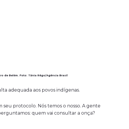
ro de Belém. Foto: Tânia Rêgo/Agência Brasil
lta adequada aos povos indígenas.
m seu protocolo. Nós temos o nosso. A gente
m perguntamos: quem vai consultar a onça?