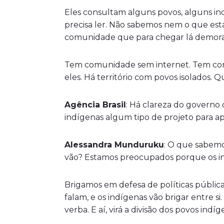
Eles consultam alguns povos, alguns ind
precisa ler. Não sabemos nem o que est
comunidade que para chegar lá demora c
Tem comunidade sem internet. Tem com
eles. Há território com povos isolados.
Agência Brasil
: Há clareza do governo
indígenas algum tipo de projeto para ap
Alessandra Munduruku
: O que sabemo
vão? Estamos preocupados porque os ind
Brigamos em defesa de políticas pública
falam, e os indígenas vão brigar entre s
verba. E aí, virá a divisão dos povos indíg