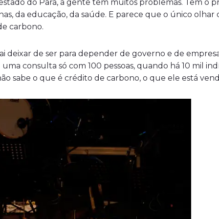
o estado do Pará, a gente tem muitos problemas. Tem o 
nas, da educação, da saúde. E parece que o único olhar 
de carbono.
 vai deixar de ser para depender de governo e de empre
uma consulta só com 100 pessoas, quando há 10 mil indí
não sabe o que é crédito de carbono, o que ele está ven