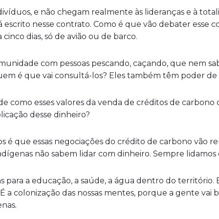
ivíduos, e não chegam realmente às lideranças e à total
á escrito nesse contrato. Como é que vão debater esse
inco dias, só de avião ou de barco.
unidade com pessoas pescando, caçando, que nem sabe
 Quem é que vai consultá-los? Eles também têm poder de 
 de como esses valores da venda de créditos de carbono
licação desse dinheiro?
s é que essas negociações do crédito de carbono vão ren
ígenas não sabem lidar com dinheiro. Sempre lidamos c
s para a educação, a saúde, a água dentro do território. 
i. É a colonização das nossas mentes, porque a gente vai
enas.