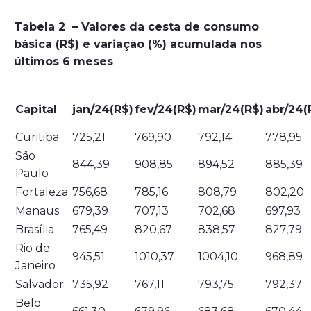
Tabela 2 – Valores da cesta de consumo
básica (R$) e variação (%) acumulada nos
últimos 6 meses
Capital
jan/24
(R$)
fev/24
(R$)
mar/24
(R$)
abr/24
(
Curitiba
725,21
769,90
792,14
778,95
São
844,39
908,85
894,52
885,39
Paulo
Fortaleza
756,68
785,16
808,79
802,20
Manaus
679,39
707,13
702,68
697,93
Brasília
765,49
820,67
838,57
827,79
Rio de
945,51
1010,37
1004,10
968,89
Janeiro
Salvador
735,92
767,11
793,75
792,37
Belo