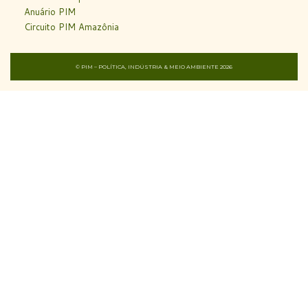
Anuário PIM
Circuito PIM Amazônia
© PIM – POLÍTICA, INDÚSTRIA & MEIO AMBIENTE 2026