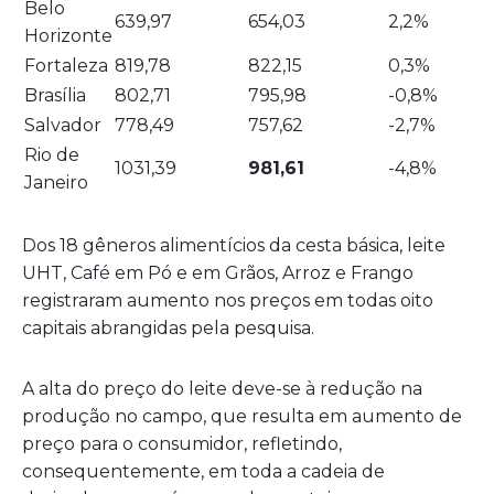
Belo
639,97
654,03
2,2%
Horizonte
Fortaleza
819,78
822,15
0,3%
Brasília
802,71
795,98
-0,8%
Salvador
778,49
757,62
-2,7%
Rio de
1031,39
981,61
-4,8%
Janeiro
Dos 18 gêneros alimentícios da cesta básica, leite
UHT, Café em Pó e em Grãos, Arroz e Frango
registraram aumento nos preços em todas oito
capitais abrangidas pela pesquisa.
A alta do preço do leite deve-se à redução na
produção no campo, que resulta em aumento de
preço para o consumidor, refletindo,
consequentemente, em toda a cadeia de