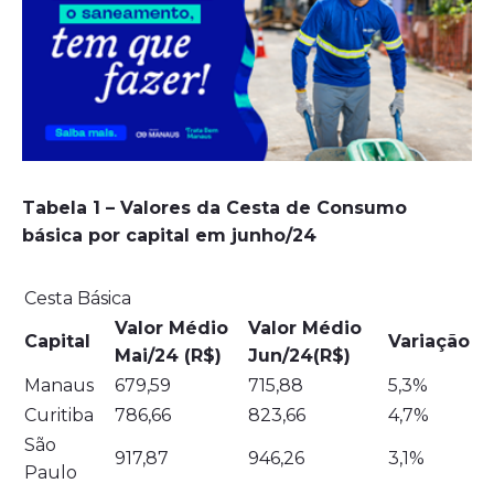
Tabela 1 – Valores da Cesta de Consumo
básica por capital em junho/24
Cesta Básica
Valor Médio
Valor Médio
Capital
Variação
Mai/24 (R$)
Jun/24
(R$)
Manaus
679,59
715,88
5,3%
Curitiba
786,66
823,66
4,7%
São
917,87
946,26
3,1%
Paulo