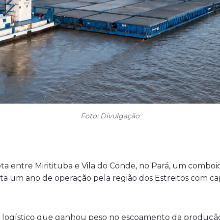
Foto: Divulgação
ota entre Miritituba e Vila do Conde, no Pará, um comboi
eta um ano de operação pela região dos Estreitos com c
or logístico que ganhou peso no escoamento da produçã