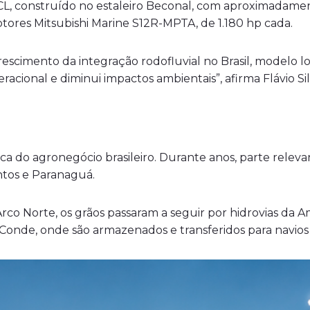
CL, construído no estaleiro Beconal, com aproximadamen
res Mitsubishi Marine S12R-MPTA, de 1.180 hp cada.
escimento da integração rodofluvial no Brasil, modelo
eracional e diminui impactos ambientais”, afirma Flávio Sil
ca do agronegócio brasileiro. Durante anos, parte relev
ntos e Paranaguá.
co Norte, os grãos passaram a seguir por hidrovias da Am
 Conde, onde são armazenados e transferidos para navios