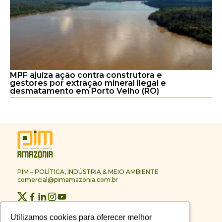
MPF ajuíza ação contra construtora e
gestores por extração mineral ilegal e
desmatamento em Porto Velho (RO)
PIM – POLÍTICA, INDÚSTRIA & MEIO AMBIENTE
comercial@pimamazonia.com.br
Quem Somos
Utilizamos cookies para oferecer melhor
Utilizamos cookies para oferecer melhor
Contato